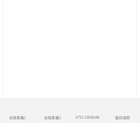
0755-23938100
在线客服1
在线客服2
返回顶部