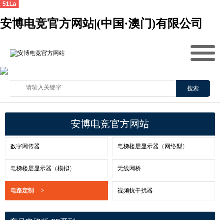
51La
安博电竞官方网站|(中国·澳门)有限公司
搜索
安博电竞官方网站
数字网传器
电梯楼层显示器（网络型）
电梯楼层显示器（模拟）
无线网桥
电路定制
>
视频抗干扰器